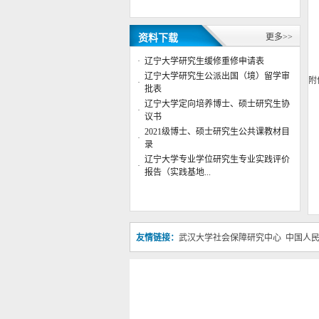
公共管理学院院徽征集评选结果公
示
公共管理学院行政管理系主任董杨
更多>>
资料下载
副教授应邀参加“第六届数字政府
治理高峰”专题论...
·
辽宁大学研究生缓修重修申请表
辽宁大学公共管理学院2023年博士
辽宁大学研究生公派出国（境）留学审
附
·
研究生复试成绩
批表
辽宁大学公共管理学院2023年博士
辽宁大学定向培养博士、硕士研究生协
·
研究生复试工作实施细则
议书
辽宁大学公共管理学院2023年硕士
2021级博士、硕士研究生公共课教材目
·
研究生复试成绩（调剂第二批）
录
辽宁大学公共管理学院2023年进入
辽宁大学专业学位研究生专业实践评价
·
复试考生名单（调剂第二批）
报告（实践基地...
辽宁大学公共管理学院2023年硕士
研究生复试成绩（调剂第一批）
辽宁大学公共管理学院2025年博士
友情链接：
武汉大学社会保障研究中心
中国人
研究生答辩安排
学位授权点建设年度报告 （2024
年）
学位授权点建设年度报告 （2023
年）
学位授权点建设年度报告 （2022