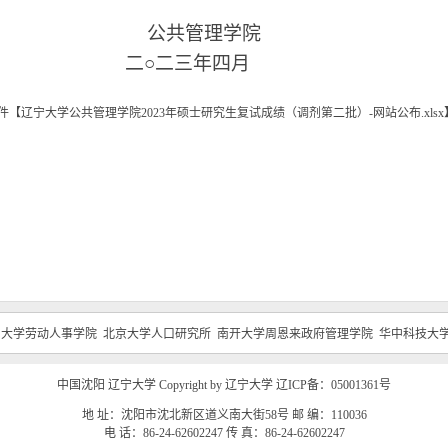
公共管理学院
二○二三年四月
件【
辽宁大学公共管理学院2023年硕士研究生复试成绩（调剂第二批）-网站公布.xlsx
民大学劳动人事学院
北京大学人口研究所
南开大学周恩来政府管理学院
华中科技大
中国沈阳 辽宁大学 Copyright by 辽宁大学 辽ICP备：05001361号
地 址：沈阳市沈北新区道义南大街58号 邮 编：110036
电 话：86-24-62602247 传 真：86-24-62602247