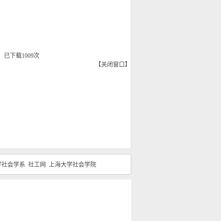
】
已下载
1009
次
【
关闭窗口
】
学社会学系
社工网
上海大学社会学院