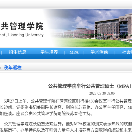
|
招生信息
|
学生培养
|
MPA
|
学术活动
|
社会
秩年返校
公共管理学院举行公共管理硕士（MPA
2023-05-30 09:06
5月27日上午，公共管理学院在蒲河校区则行楼430会议室举行公共管
长边恕、党委副书记兼副院长谢亮、副院长苏春艳、办公室主任田亮、MP
加座谈。座谈会由公共管理学院副院长苏春艳主持。
公共管理学院院长边恕致欢迎辞，他对MPA校友的到来表示热烈的欢迎
发展历程、办学特色以及在师资力量与人才培养等方面取得的成就和未来