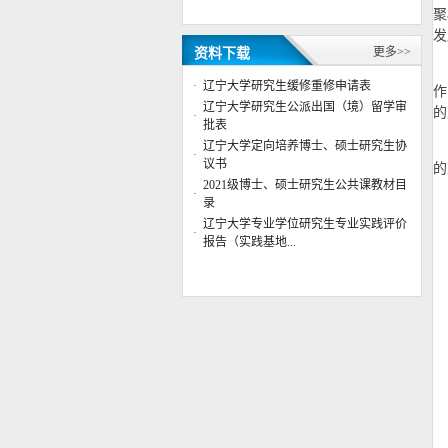
示
聚
公共管理学院行政管理系主任董杨
发
副教授应邀参加“第六届数字政府
更多>>
资料下载
治理高峰”专题论...
辽宁大学公共管理学院2023年博士
·
辽宁大学研究生缓修重修申请表
作
研究生复试成绩
辽宁大学研究生公派出国（境）留学审
的
·
辽宁大学公共管理学院2023年博士
批表
研究生复试工作实施细则
辽宁大学定向培养博士、硕士研究生协
·
辽宁大学公共管理学院2023年硕士
议书
的
研究生复试成绩（调剂第二批）
2021级博士、硕士研究生公共课教材目
·
辽宁大学公共管理学院2023年进入
录
复试考生名单（调剂第二批）
辽宁大学专业学位研究生专业实践评价
·
报告（实践基地...
辽宁大学公共管理学院2023年硕士
研究生复试成绩（调剂第一批）
辽宁大学公共管理学院2025年博士
研究生答辩安排
学位授权点建设年度报告 （2024
年）
学位授权点建设年度报告 （2023
年）
学位授权点建设年度报告 （2022
年）