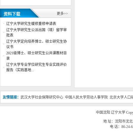
学位授权点建设年度报告 （2022
年）
更多>>
资料下载
辽宁大学公共管理学院2024年博士
研究生答辩安排
·
辽宁大学研究生缓修重修申请表
公共管理学院院徽征集评选结果公
辽宁大学研究生公派出国（境）留学审
·
示
批表
公共管理学院行政管理系主任董杨
辽宁大学定向培养博士、硕士研究生协
·
副教授应邀参加“第六届数字政府
议书
治理高峰”专题论...
2021级博士、硕士研究生公共课教材目
·
辽宁大学公共管理学院2023年博士
录
研究生复试成绩
辽宁大学专业学位研究生专业实践评价
·
辽宁大学公共管理学院2023年博士
报告（实践基地...
研究生复试工作实施细则
辽宁大学公共管理学院2023年硕士
研究生复试成绩（调剂第二批）
友情链接：
武汉大学社会保障研究中心
中国人民大学劳动人事学院
北京大学人口
公共管理学院举办“AI智能体教学
案例应用大赛”赛前 指导交流会
辽宁大学公共管理学院与中共沈阳
中国沈阳 辽宁大学 Copyri
市沈北新区委社工部签署战略合作
协议共建实习实践基地
地 址：沈阳市沈北新
电 话：86-24-62
辽宁大学公共管理学院2025年博士
研究生答辩安排