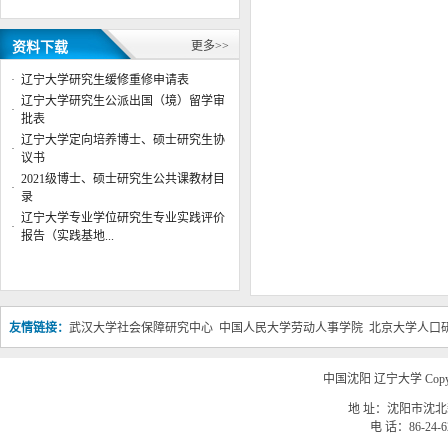
学位授权点建设年度报告 （2022
年）
更多>>
资料下载
辽宁大学公共管理学院2024年博士
研究生答辩安排
·
辽宁大学研究生缓修重修申请表
公共管理学院院徽征集评选结果公
辽宁大学研究生公派出国（境）留学审
·
示
批表
公共管理学院行政管理系主任董杨
辽宁大学定向培养博士、硕士研究生协
·
副教授应邀参加“第六届数字政府
议书
治理高峰”专题论...
2021级博士、硕士研究生公共课教材目
·
辽宁大学公共管理学院2023年博士
录
研究生复试成绩
辽宁大学专业学位研究生专业实践评价
·
辽宁大学公共管理学院2023年博士
报告（实践基地...
研究生复试工作实施细则
辽宁大学公共管理学院2023年硕士
研究生复试成绩（调剂第二批）
友情链接：
武汉大学社会保障研究中心
中国人民大学劳动人事学院
北京大学人口
公共管理学院举办“AI智能体教学
案例应用大赛”赛前 指导交流会
辽宁大学公共管理学院与中共沈阳
中国沈阳 辽宁大学 Copyri
市沈北新区委社工部签署战略合作
协议共建实习实践基地
地 址：沈阳市沈北新
电 话：86-24-62
辽宁大学公共管理学院2025年博士
研究生答辩安排