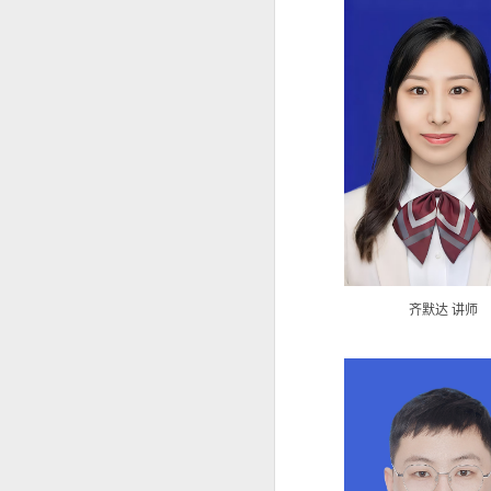
齐默达 讲师