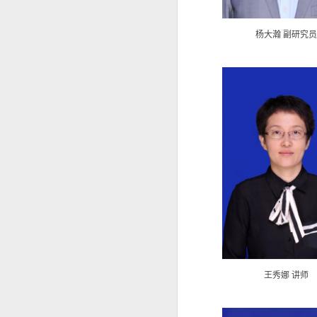
杨大瀚 副研究
王秀娜 讲师