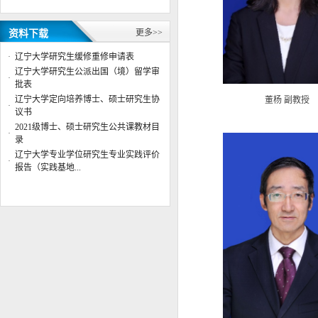
年）
辽宁大学公共管理学院2024年博士
研究生答辩安排
更多>>
资料下载
公共管理学院院徽征集评选结果公
·
辽宁大学研究生缓修重修申请表
示
辽宁大学研究生公派出国（境）留学审
公共管理学院行政管理系主任董杨
·
批表
副教授应邀参加“第六届数字政府
辽宁大学定向培养博士、硕士研究生协
董杨 副教授
治理高峰”专题论...
·
议书
辽宁大学公共管理学院2023年博士
2021级博士、硕士研究生公共课教材目
研究生复试成绩
·
录
辽宁大学公共管理学院2023年博士
辽宁大学专业学位研究生专业实践评价
研究生复试工作实施细则
·
报告（实践基地...
辽宁大学公共管理学院2023年硕士
研究生复试成绩（调剂第二批）
公共管理学院举办“AI智能体教学
案例应用大赛”赛前 指导交流会
辽宁大学公共管理学院与中共沈阳
市沈北新区委社工部签署战略合作
协议共建实习实践基地
辽宁大学公共管理学院2025年博士
研究生答辩安排
学位授权点建设年度报告 （2024