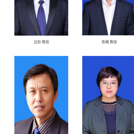
边恕 教授
陈曦 教授