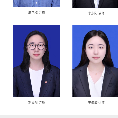
周平梅 讲师
李东阳 讲师
刘译阳 讲师
王海擎 讲师