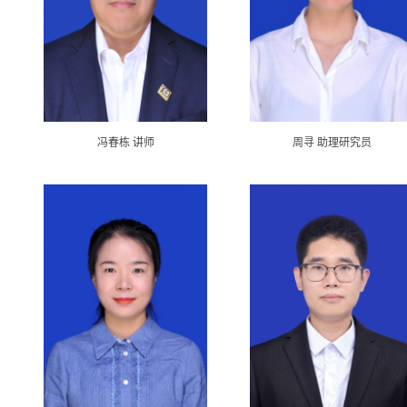
冯春栋 讲师
周寻 助理研究员