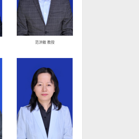
范洪敏 教授