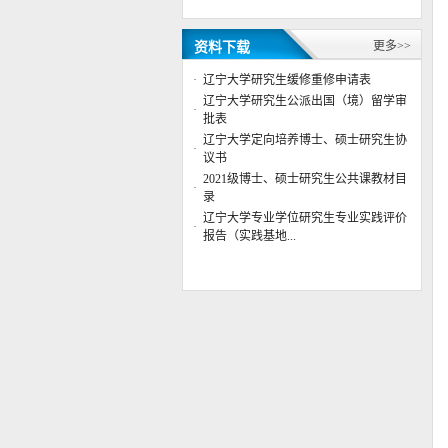
年）
辽宁大学公共管理学院2024年博士
更多>>
资料下载
研究生答辩安排
公共管理学院院徽征集评选结果公
·
辽宁大学研究生缓修重修申请表
示
辽宁大学研究生公派出国（境）留学审
·
公共管理学院行政管理系主任董杨
批表
副教授应邀参加“第六届数字政府
辽宁大学定向培养博士、硕士研究生协
·
治理高峰”专题论...
议书
辽宁大学公共管理学院2023年博士
2021级博士、硕士研究生公共课教材目
·
研究生复试成绩
录
辽宁大学公共管理学院2023年博士
辽宁大学专业学位研究生专业实践评价
·
研究生复试工作实施细则
报告（实践基地...
辽宁大学公共管理学院2023年硕士
研究生复试成绩（调剂第二批）
公共管理学院举办“AI智能体教学
案例应用大赛”赛前 指导交流会
辽宁大学公共管理学院与中共沈阳
市沈北新区委社工部签署战略合作
协议共建实习实践基地
辽宁大学公共管理学院2025年博士
研究生答辩安排
学位授权点建设年度报告 （2024