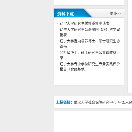
学位授权点建设年度报告 （2022
年）
更多>>
资料下载
辽宁大学公共管理学院2024年博士
研究生答辩安排
·
辽宁大学研究生缓修重修申请表
公共管理学院院徽征集评选结果公
辽宁大学研究生公派出国（境）留学审
·
示
批表
公共管理学院行政管理系主任董杨
辽宁大学定向培养博士、硕士研究生协
·
副教授应邀参加“第六届数字政府
议书
治理高峰”专题论...
2021级博士、硕士研究生公共课教材目
·
录
辽宁大学公共管理学院2023年博士
研究生复试成绩
辽宁大学专业学位研究生专业实践评价
·
报告（实践基地...
辽宁大学公共管理学院2023年博士
研究生复试工作实施细则
辽宁大学公共管理学院2023年硕士
研究生复试成绩（调剂第二批）
公共管理学院举办“AI智能体教学
友情链接：
武汉大学社会保障研究中心
中国人
案例应用大赛”赛前 指导交流会
辽宁大学公共管理学院与中共沈阳
市沈北新区委社工部签署战略合作
协议共建实习实践基地
辽宁大学公共管理学院2025年博士