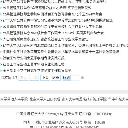
辽宁大学公共管理学院2022级社会工作硕士 实习中期汇报会圆满举行
公共管理学院举办“众德慈善公益人才培养”奖学金捐赠仪式
公共管理学院师生参加中国社会工作教育协会东北片区2024年年会
辽宁大学公共管理学院实习实践基地建设暨2023年实习基地签约揭牌仪式
公共管理学院师生参加2021年辽宁省高校社会工作专业大学生论坛
公共管理学院举办2020级社会工作硕士（MSW）实习实践启动大会
人口研究所师生参加辽宁省高校社会工作专业大学生论坛
辽宁大学人口研究所与北京厚德社会工作事务所、香港无国界社工举办社会工作实
中国社会学社会政策研究专业委员会2015年学术年会和第十一届社会政策论坛
社会工作专业硕士夏季学期专业实践汇报
社会工作专业硕士夏季学期专业实践汇报
全日制专业学位研究生学位论文工作指导意见
共27条 1/2
首页
上页
下页
尾页
页
民大学劳动人事学院
北京大学人口研究所
南开大学周恩来政府管理学院
华中科技大
中国沈阳 辽宁大学 Copyright by 辽宁大学 辽ICP备：05001361号
地 址：沈阳市沈北新区道义南大街58号 邮 编：110036
电 话：86-24-62602247 传 真：86-24-62602247